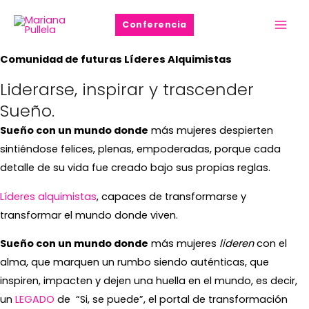
Universo
Ir
Main
Conferencia
al
de Avance Juntas
Men
contenido
Comunidad de futuras Líderes Alquimistas
Liderarse, inspirar y trascender
Sueño.
Sueño con un mundo donde
más mujeres despierten
sintiéndose felices, plenas, empoderadas, porque cada
detalle de su vida fue creado bajo sus propias reglas.
Líderes alquimistas
, capaces de transformarse y
transformar el mundo donde viven.
Sueño con un mundo donde
más mujeres
lideren
con el
alma, que marquen un rumbo siendo auténticas, que
inspiren, impacten y dejen una huella en el mundo, es decir,
un
LEGADO
de “Si, se puede”, el portal de transformación