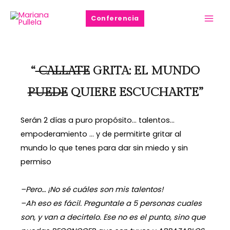
Ir
Main
Conferencia
al
Men
contenido
“
CALLATE
GRITA: EL MUNDO
PUEDE
QUIERE ESCUCHARTE”
Serán 2 días a puro propósito… talentos…
empoderamiento … y de permitirte gritar al
mundo lo que tenes para dar sin miedo y sin
permiso
–Pero… ¡No sé cuáles son mis talentos!
–Ah eso es fácil. Preguntale a 5 personas cuales
son, y van a decirtelo. Ese no es el punto, sino que