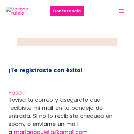
Ir
Mai
Conferencia
al
Men
contenido
¡Te registraste con éxito!
Paso 1
Revisa tu correo y asegurate que
recibiste mi mail en tu bandeja de
entrada. Si no lo recibiste chequea en
spam, o enviame un mail
a
marianapulella@gmail.com