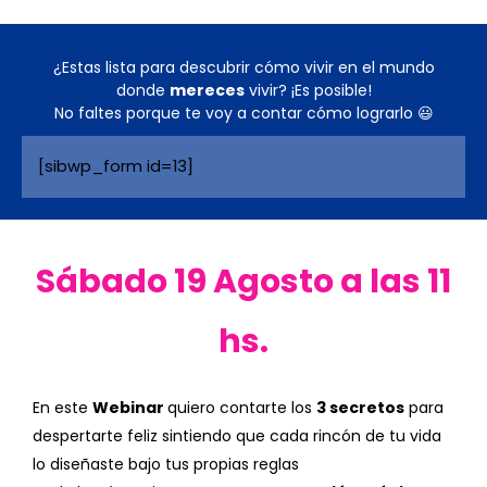
¿Estas lista para descubrir cómo vivir en el mundo
donde
mereces
vivir? ¡Es posible!
No faltes porque te voy a contar cómo lograrlo
😃
[sibwp_form id=13]
Sábado 19 Agosto a las 11
hs.
En este
Webinar
quiero contarte los
3 secretos
para
despertarte feliz sintiendo que cada rincón de tu vida
lo diseñaste bajo tus propias reglas